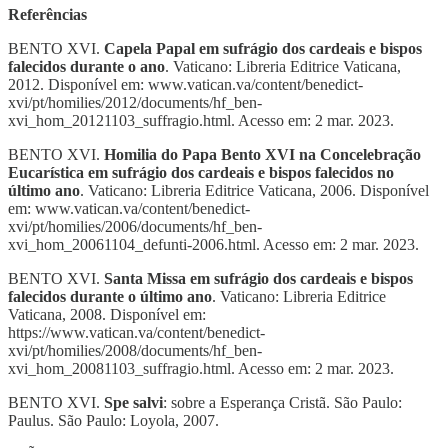
Referências
BENTO XVI.
Capela Papal em sufrágio dos cardeais e bispos
falecidos durante o ano
. Vaticano: Libreria Editrice Vaticana,
2012. Disponível em: www.vatican.va/content/benedict-
xvi/pt/homilies/2012/documents/hf_ben-
xvi_hom_20121103_suffragio.html. Acesso em: 2 mar. 2023.
BENTO XVI.
Homilia do Papa Bento XVI na Concelebração
Eucarística em sufrágio dos cardeais e bispos falecidos no
último ano
. Vaticano: Libreria Editrice Vaticana, 2006. Disponível
em: www.vatican.va/content/benedict-
xvi/pt/homilies/2006/documents/hf_ben-
xvi_hom_20061104_defunti-2006.html. Acesso em: 2 mar. 2023.
BENTO XVI.
Santa Missa em sufrágio dos cardeais e bispos
falecidos durante o último ano
. Vaticano: Libreria Editrice
Vaticana, 2008. Disponível em:
https://www.vatican.va/content/benedict-
xvi/pt/homilies/2008/documents/hf_ben-
xvi_hom_20081103_suffragio.html. Acesso em: 2 mar. 2023.
BENTO XVI.
Spe salvi
: sobre a Esperança Cristã. São Paulo:
Paulus. São Paulo: Loyola, 2007.