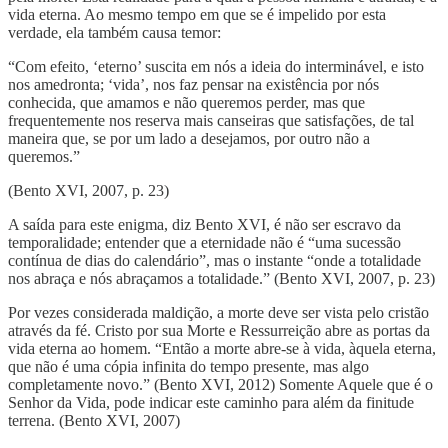
vida eterna. Ao mesmo tempo em que se é impelido por esta
verdade, ela também causa temor:
“Com efeito, ‘eterno’ suscita em nós a ideia do interminável, e isto
nos amedronta; ‘vida’, nos faz pensar na existência por nós
conhecida, que amamos e não queremos perder, mas que
frequentemente nos reserva mais canseiras que satisfações, de tal
maneira que, se por um lado a desejamos, por outro não a
queremos.”
(Bento XVI, 2007, p. 23)
A saída para este enigma, diz Bento XVI, é não ser escravo da
temporalidade; entender que a eternidade não é “uma sucessão
contínua de dias do calendário”, mas o instante “onde a totalidade
nos abraça e nós abraçamos a totalidade.” (Bento XVI, 2007, p. 23)
Por vezes considerada maldição, a morte deve ser vista pelo cristão
através da fé. Cristo por sua Morte e Ressurreição abre as portas da
vida eterna ao homem. “Então a morte abre-se à vida, àquela eterna,
que não é uma cópia infinita do tempo presente, mas algo
completamente novo.” (Bento XVI, 2012) Somente Aquele que é o
Senhor da Vida, pode indicar este caminho para além da finitude
terrena. (Bento XVI, 2007)