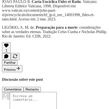
JOÃO PAULO II.
Carta Encíclica Fides et Ratio
. Vaticano:
Libreria Editrice Vaticana, 1998. Disponível em:
www.vatican.va/content/john-paul-
ii/pt/encyclicals/documents/hf_jp-ii_enc_14091998_fides-et-
ratio.html. Acesso em: 2 mar. 2023.
LIGÓRIO, A. M. de.
Preparação para a morte
: considerações
sobre as verdades eternas. Tradução Celso Cunha e Nicholas Phillip.
Rio de Janeiro: Ed. CDB, 2022.
1
Partilhar
Próximo
Discussão sobre este post
Comentários
Restacks