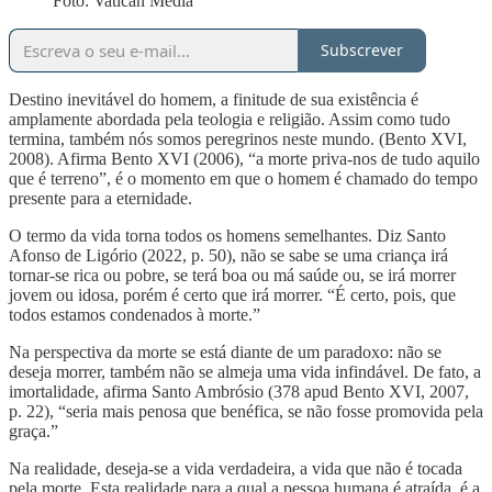
Foto: Vatican Media
Subscrever
Destino inevitável do homem, a finitude de sua existência é
amplamente abordada pela teologia e religião. Assim como tudo
termina, também nós somos peregrinos neste mundo. (Bento XVI,
2008). Afirma Bento XVI (2006), “a morte priva-nos de tudo aquilo
que é terreno”, é o momento em que o homem é chamado do tempo
presente para a eternidade.
O termo da vida torna todos os homens semelhantes. Diz Santo
Afonso de Ligório (2022, p. 50), não se sabe se uma criança irá
tornar-se rica ou pobre, se terá boa ou má saúde ou, se irá morrer
jovem ou idosa, porém é certo que irá morrer. “É certo, pois, que
todos estamos condenados à morte.”
Na perspectiva da morte se está diante de um paradoxo: não se
deseja morrer, também não se almeja uma vida infindável. De fato, a
imortalidade, afirma Santo Ambrósio (378 apud Bento XVI, 2007,
p. 22), “seria mais penosa que benéfica, se não fosse promovida pela
graça.”
Na realidade, deseja-se a vida verdadeira, a vida que não é tocada
pela morte. Esta realidade para a qual a pessoa humana é atraída, é a